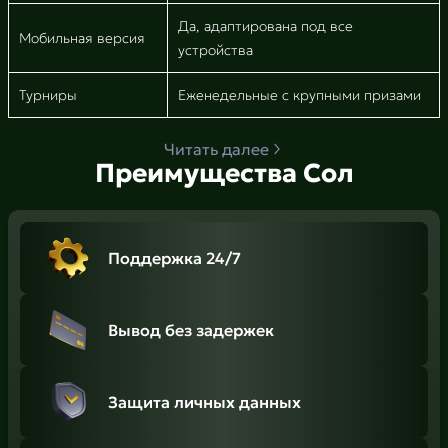
Да, адаптирована под все
Мобильная версия
устройства
Турниры
Еженедельные с крупными призами
Читать далее
Преимущества Сол
Поддержка 24/7
Вывод без задержек
Защита личных данных